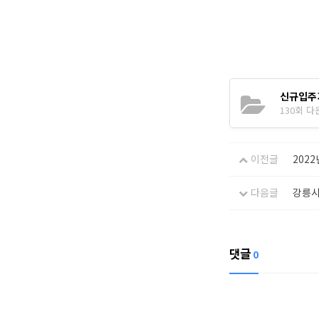
신규입주기
130회 다운로
이전글
202
다음글
강릉시
댓글
0